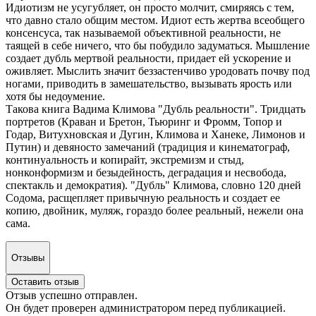
Идиотизм не усугубляет, он просто молчит, смиряясь с тем,
что давно стало общим местом. Идиот есть жертва всеобщего
консенсуса, так называемой объективной реальности, не
таящей в себе ничего, что бы побудило задуматься. Мышление
создает дубль мертвой реальности, придает ей ускорение и
оживляет. Мыслить значит беззастенчиво уродовать почву под
ногами, приводить в замешательство, вызывать ярость или
хотя бы недоумение.
Такова книга Вадима Климова "Дубль реальности". Тридцать
портретов (Краван и Бретон, Тьюринг и Фромм, Топор и
Годар, Витухновская и Дугин, Климова и Ханеке, Лимонов и
Путин) и девяносто замечаний (традиция и кинематограф,
континуальность и копирайт, экстремизм и стыд,
нонконформизм и безыдейность, деградация и несвобода,
спектакль и демократия). "Дубль" Климова, словно 120 дней
Содома, расщепляет привычную реальность и создает ее
копию, двойник, муляж, гораздо более реальный, нежели она
сама.
Отзывы
Оставить отзыв
Отзыв успешно отправлен.
Он будет проверен администратором перед публикацией.