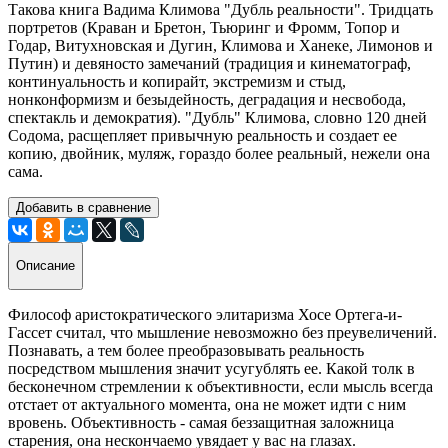
Такова книга Вадима Климова "Дубль реальности". Тридцать
портретов (Краван и Бретон, Тьюринг и Фромм, Топор и
Годар, Витухновская и Дугин, Климова и Ханеке, Лимонов и
Путин) и девяносто замечаний (традиция и кинематограф,
континуальность и копирайт, экстремизм и стыд,
нонконформизм и безыдейность, деградация и несвобода,
спектакль и демократия). "Дубль" Климова, словно 120 дней
Содома, расщепляет привычную реальность и создает ее
копию, двойник, муляж, гораздо более реальный, нежели она
сама.
Добавить в сравнение
Описание
Философ аристократического элитаризма Хосе Ортега-и-
Гассет считал, что мышление невозможно без преувеличений.
Познавать, а тем более преобразовывать реальность
посредством мышления значит усугублять ее. Какой толк в
бесконечном стремлении к объективности, если мысль всегда
отстает от актуального момента, она не может идти с ним
вровень. Объективность - самая беззащитная заложница
старения, она нескончаемо увядает у вас на глазах.