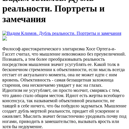
реальности. Портреты и
замечания
Философ аристократического элитаризма Хосе Ортега-и-
Гассет считал, что мышление невозможно без преувеличений.
Познавать, а тем более преобразовывать реальность
посредством мышления значит усугублять ее. Какой толк в
бесконечном стремлении к объективности, если мысль всегда
отстает от актуального момента, она не может идти с ним
вровень. Объективность - самая беззащитная заложница
старения, она нескончаемо увядает у вас на глазах.
Идиотизм не усугубляет, он просто молчит, смиряясь с тем,
что давно стало общим местом. Идиот есть жертва всеобщего
консенсуса, так называемой объективной реальности, не
таящей в себе ничего, что бы побудило задуматься. Мышление
создает дубль мертвой реальности, придает ей ускорение и
оживляет. Мыслить значит беззастенчиво уродовать почву под
ногами, приводить в замешательство, вызывать ярость или
хотя бы недоумение.