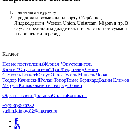
Наличными курьеру.
Предоплата возможна на карту Сбербанка,
Яндекс.деньги, Western Union, Unistream, Migom и пр. В
случае предоплаты дождитесь письма с точной суммой
и вариантами перевода.
Каталог
Новые поступления
Журнал "Опустошитель"
Книги "Опустошителя"
Луи-Фердинанд Селин
Сэмюэль Беккет
Юлиус Эвола
Эмиль Мишель Чоран
Теодор Качинский
Ролан Топор
Томас Бернхард
Вадим Климов
Маруся Климова
кино и театр
футболки
Обратная связь
Доставка
Оплата
Контакты
+7(996)3670282
vadim.klimov.82@internet.ru