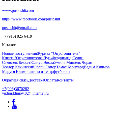
www.pustoshit.com
https://www.facebook.com/pustoshit
pustoshit@gmail.com
+7 (916) 825 6419
Каталог
Новые поступления
Журнал "Опустошитель"
Книги "Опустошителя"
Луи-Фердинанд Селин
Сэмюэль Беккет
Юлиус Эвола
Эмиль Мишель Чоран
Теодор Качинский
Ролан Топор
Томас Бернхард
Вадим Климов
Маруся Климова
кино и театр
футболки
Обратная связь
Доставка
Оплата
Контакты
+7(996)3670282
vadim.klimov.82@internet.ru