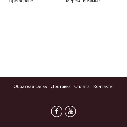
Преферанс
Мерсье и Камье
П
Обратная связь
Доставка
Оплата
Контакты