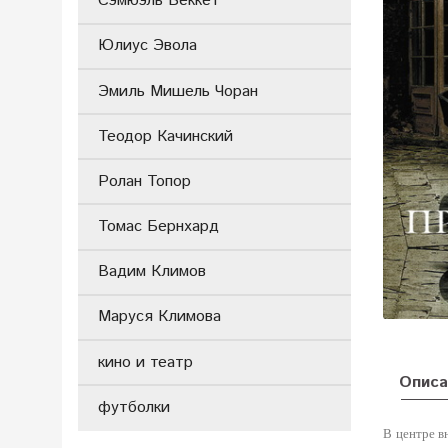
Сэмюэль Беккет
Юлиус Эвола
Эмиль Мишель Чоран
Теодор Качинский
Ролан Топор
Томас Бернхард
Вадим Климов
Маруся Климова
кино и театр
Описа
футболки
В центре 