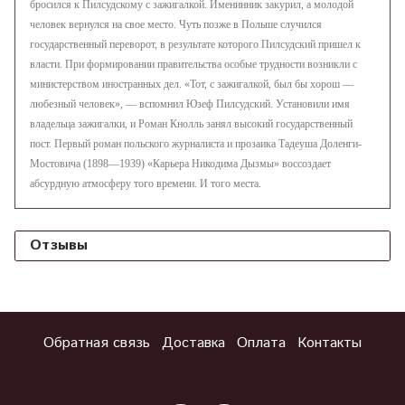
бросился к Пилсудскому с зажигалкой. Именинник закурил, а молодой
человек вернулся на свое место. Чуть позже в Польше случился
государственный переворот, в результате которого Пилсудский пришел к
власти. При формировании правительства особые трудности возникли с
министерством иностранных дел. «Тот, с зажигалкой, был бы хорош —
любезный человек», — вспомнил Юзеф Пилсудский. Установили имя
владельца зажигалки, и Роман Кнолль занял высокий государственный
пост. Первый роман польского журналиста и прозаика Тадеуша Доленги-
Мостовича (1898—1939) «Карьера Никодима Дызмы» воссоздает
абсурдную атмосферу того времени. И того места.
Отзывы
Обратная связь
Доставка
Оплата
Контакты