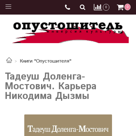
0
0
Книги "Опустошителя"
Тадеуш Доленга-
Мостович. Карьера
Никодима Дызмы