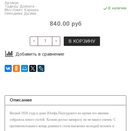
Артикул:
Тадеуш Доленга-
В наличии
Мостович. Карьера
Никодима Дызмы
840.00 руб
В КОРЗИНУ
Добавить в сравнение
Описание
Весной 1926 года в доме Юзефа Пилсудского во время его именин
собралось много гостей. Хозяин достал папиросу, но не нашел спичек. С
противоположного конца длинного стола выскочил молодой человек и