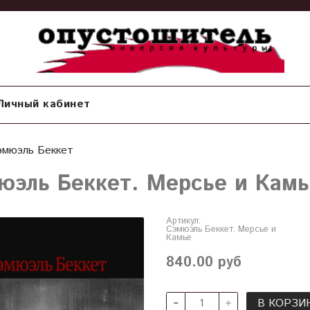
Личный кабинет
эмюэль Беккет
юэль Беккет. Мерсье и Камь
Артикул:
Сэмюэль Беккет. Мерсье и
Камье
840.00 руб
В КОРЗИ