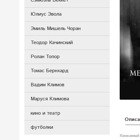
Сэмюэль Беккет
Юлиус Эвола
Эмиль Мишель Чоран
Теодор Качинский
Ролан Топор
Томас Бернхард
Вадим Климов
Маруся Климова
кино и театр
Описа
футболки
Написанный 