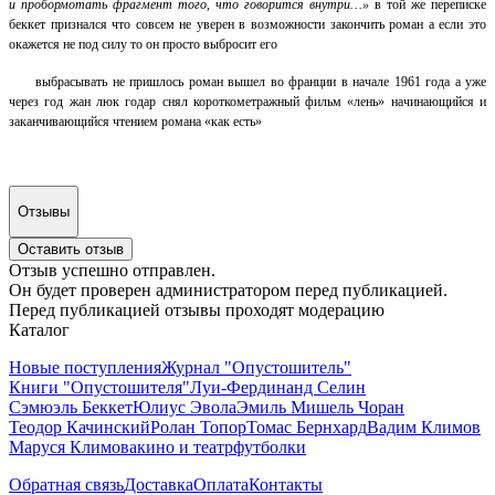
и пробормотать фрагмент того, что говорится внутри…»
в той же переписке
беккет признался что совсем не уверен в возможности закончить роман а если это
окажется не под силу то он просто выбросит его
выбрасывать не пришлось роман вышел во франции в начале 1961 года а уже
через год жан люк годар снял короткометражный фильм «лень» начинающийся и
заканчивающийся чтением романа «как есть»
Отзывы
Оставить отзыв
Отзыв успешно отправлен.
Он будет проверен администратором перед публикацией.
Перед публикацией отзывы проходят модерацию
Каталог
Новые поступления
Журнал "Опустошитель"
Книги "Опустошителя"
Луи-Фердинанд Селин
Сэмюэль Беккет
Юлиус Эвола
Эмиль Мишель Чоран
Теодор Качинский
Ролан Топор
Томас Бернхард
Вадим Климов
Маруся Климова
кино и театр
футболки
Обратная связь
Доставка
Оплата
Контакты