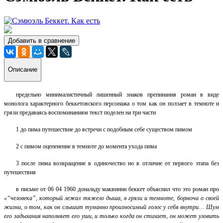
Добавить в сравнение
Описание
предельно минималистичный лишенный знаков препинания роман в виде
монолога характерного беккетовского персонажа о том как он ползает в темноте и
грязи предаваясь воспоминаниям текст поделен на три части
1 до пима путешествие до встречи с подобным себе существом пимом
2 с пимом оцепенение в темноте до момента ухода пима
3 после пима возвращение в одиночество но в отличие от первого этапа без
путешествия
в письме от 06 04 1960 дональду маквинни беккет объяснил что это роман про
«“человека”, который лежал тяжело дыша, в грязи и темноте, бормоча о своей
жизни, о том, как он слышит туманно произносимый голос у себя внутри… Шум
его задыхания наполняет его уши, и только когда он стихает, он может уловить