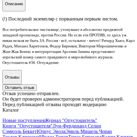
Описание
(!) Последний экземпляр с порванным первым листом.
Все потребительское чистилище, утонувшее в абсолютно предвзятой
западной пропаганде, против России. Но если эти ПРОТИВ, то здесь уж
никак нельзя не быть ЗА. Россия - всё, остальное - ничто! Ричард Хьюз, Карл
Радек, Михаил Харитонов, Федор Бирюков, Виктория Мирошниченко и
Жан-Жак Бенекс в интерпретации Арсения Занина представляют
апрельский номер самого правдивого и миролюбивого журнала.
Опустошитель #36. Отчуждение.
Отзывы
Оставить отзыв
Отзыв успешно отправлен.
Он будет проверен администратором перед публикацией.
Перед публикацией отзывы проходят модерацию
Каталог
Новые поступления
Журнал "Опустошитель"
Книги "Опустошителя"
Луи-Фердинанд Селин
Сэмюэль Беккет
Юлиус Эвола
Эмиль Мишель Чоран
Теодор Качинский
Ролан Топор
Томас Бернхард
Вадим Климов