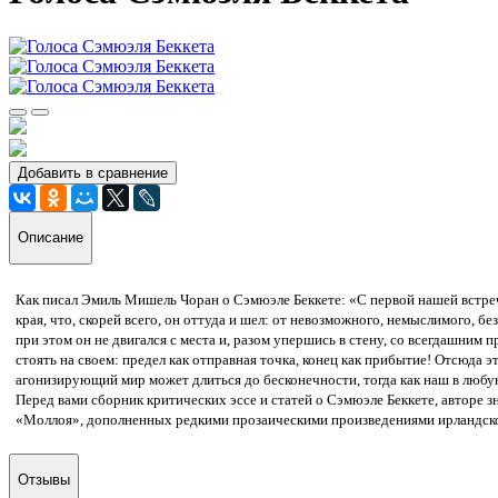
Добавить в сравнение
Описание
Как писал Эмиль Мишель Чоран о Сэмюэле Беккете: «С первой нашей встреч
края, что, скорей всего, он оттуда и шел: от невозможного, немыслимого, б
при этом он не двигался с места и, разом упершись в стену, со всегдашним
стоять на своем: предел как отправная точка, конец как прибытие! Отсюда э
агонизирующий мир может длиться до бесконечности, тогда как наш в любу
Перед вами сборник критических эссе и статей о Сэмюэле Беккете, авторе
«Моллоя», дополненных редкими прозаическими произведениями ирландско
Отзывы