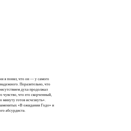
и я понял, что он — у самого
езнадежного. Поразительно, что
 присутствием духа продолжал
то чувство, что его скорченный,
ю минуту готов исчезнуть».
 знаменитых «В ожидании Годо» и
го абсурдиста.