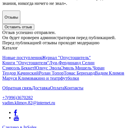
знания, никогда ничего не знал».
Отзывы
Оставить отзыв
Отзыв успешно отправлен.
Он будет проверен администратором перед публикацией.
Перед публикацией отзывы проходят модерацию
Каталог
Новые поступления
Журнал "Опустошитель"
Книги "Опустошителя"
Луи-Фердинанд Селин
Сэмюэль Беккет
Юлиус Эвола
Эмиль Мишель Чоран
Теодор Качинский
Ролан Топор
Томас Бернхард
Вадим Климов
Маруся Климова
кино и театр
футболки
Обратная связь
Доставка
Оплата
Контакты
+7(996)3670282
vadim.klimov.82@internet.ru
Сделано в InSales