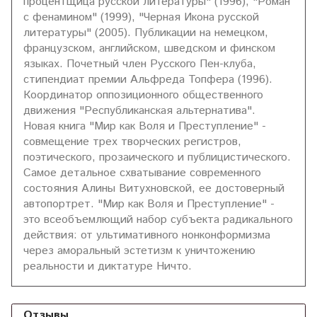
процентщица русской литературы" (1996), "Роман
с фенамином" (1999), "Черная Икона русской
литературы" (2005). Публикации на немецком,
французском, английском, шведском и финском
языках. Почетный член Русского Пен-клуба,
стипендиат премии Альфреда Топфера (1996).
Координатор оппозиционного общественного
движения "Республиканская альтернатива".
Новая книга "Мир как Воля и Преступление" -
совмещение трех творческих регистров,
поэтического, прозаического и публицистического.
Самое детальное схватывание современного
состояния Алины Витухновской, ее достоверный
автопортрет. "Мир как Воля и Преступление" -
это всеобъемлющий набор субъекта радикального
действия: от ультимативного нонконформизма
через аморальный эстетизм к уничтожению
реальности и диктатуре Ничто.
Отзывы