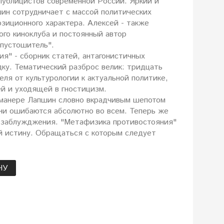
публицистов современной России. Яркий и
ин сотрудничает с массой политических
озиционного характера. Алексей - также
го киноклуба и постоянный автор
пустошитель".
я" - сборник статей, антагонистичных
у. Тематический разброс велик: тридцать
ля от культурологии к актуальной политике,
 и уходящей в гностицизм.
 манере Лапшин словно вкрадчивым шепотом
ни ошибаются абсолютно во всем. Теперь же
х заблужджения. "Метафизика противостояния"
й истину. Обращаться с которым следует
НУ