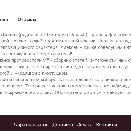
ние
Отзывы
Лапшин (родился в 1973 году в Одессе) - философ и полит
нной России. Яркий и убедительный критик, Лапшин сотруд
оппозиционного характера. Алексей - также соведущий инт
стского журнала "Опустошитель".
зика противостояния" - сборник статей, антагонистичных
велик: тридцать четыре статьи ведут читателя от культур
ией и уходящей в гностицизм.
йной и взвешенной манере Лапшин словно вкрадчивым шепо
но во всем. Теперь же настало время развеять их заблужд
ль, вскрывающий истину. Обращаться с которым следует б
Обратная связь
Доставка
Оплата
Контакты