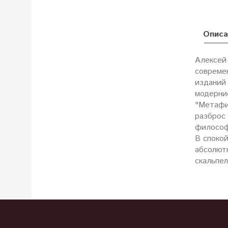
Описа
Алексей 
совреме
изданий 
модерни
"Метафи
разброс 
философ
В споко
абсолют
скальпе