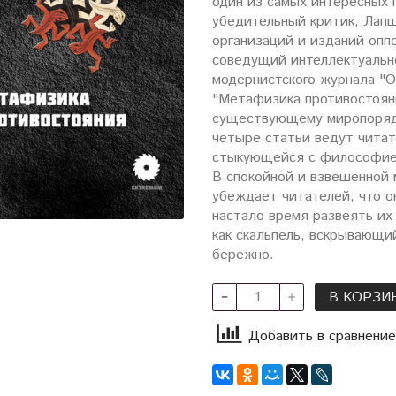
один из самых интересных 
убедительный критик, Лапш
организаций и изданий опп
соведущий интеллектуально
модернистского журнала "О
"Метафизика противостояни
существующему миропорядк
четыре статьи ведут читате
стыкующейся с философией
В спокойной и взвешенной
убеждает читателей, что о
настало время развеять и
как скальпель, вскрывающи
бережно.
В КОРЗИ
Добавить в сравнение