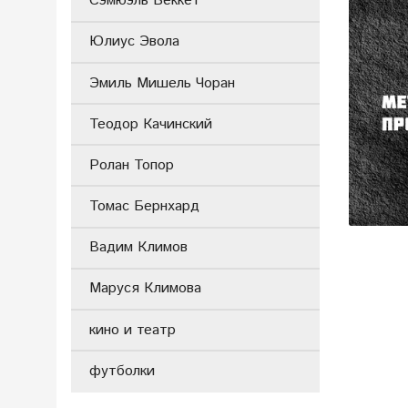
Сэмюэль Беккет
Юлиус Эвола
Эмиль Мишель Чоран
Теодор Качинский
Ролан Топор
Томас Бернхард
Вадим Климов
Маруся Климова
кино и театр
футболки