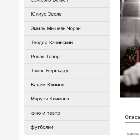
Сэмюэль Беккет
Юлиус Эвола
Эмиль Мишель Чоран
Теодор Качинский
Ролан Топор
Томас Бернхард
Вадим Климов
Маруся Климова
кино и театр
Описа
футболки
Бывает,