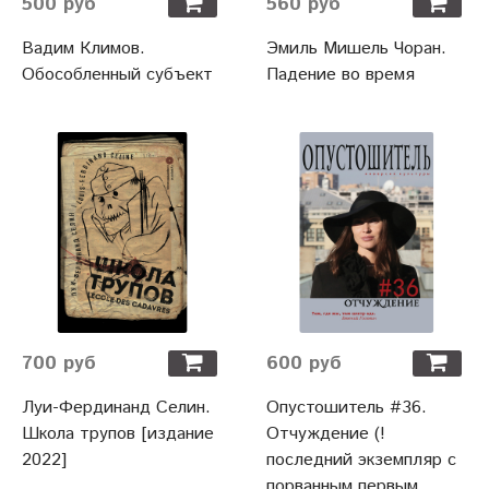
500 руб
560 руб
Вадим Климов.
Эмиль Мишель Чоран.
Обособленный субъект
Падение во время
700 руб
600 руб
Луи-Фердинанд Селин.
Опустошитель #36.
Школа трупов [издание
Отчуждение (!
2022]
последний экземпляр с
порванным первым