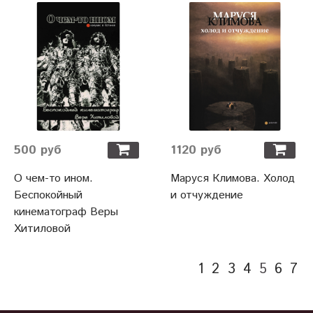
500 руб
1120 руб
О чем-то ином.
Маруся Климова. Холод
Беспокойный
и отчуждение
кинематограф Веры
Хитиловой
1
2
3
4
5
6
7